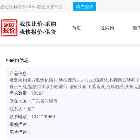
您还没有登录5KBJ信息服务平台！
请先登录
首页
找采购
新
采购信息
产品信息：
批量采购复方氢氧化铝片,地榆槐角丸,小儿止咳糖浆,枸橼酸西地那非
香正气丸,盐酸特比萘芬喷雾剂,睡安胶囊,甲紫溶液,克痒敏醑,头孢克肟
需求数量：
78327
所在地区：
广东省深圳市
联系人：
龙**
联系电话：
134****6960
采购描述：
图片描述：